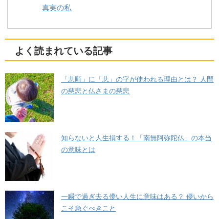
真実の私
よく読まれている記事
「悲願」に「悲」の字が使われる理由とは？ 人間
の慈悲と仏さまの慈悲
知らないと人生損する！「南無阿弥陀仏」の本当
の意味とは
一瞬で過ぎ去る儚い人生に意味はある？ 儚いから
こそ急ぐべきこと