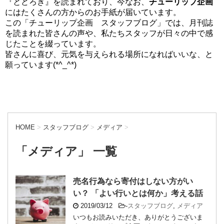
『とどろき』を読まれており、今なお、
チューリップ企画
にはたくさんの方からのお手紙が届いています。
この「チューリップ企画 スタッフブログ」では、月刊誌
を読まれた皆さんの声や、私たちスタッフが日々の中で感
じたことを綴っています。
皆さんに喜び、元気を与えられる場所になればいいな、と
願っています(*^_^*)
HOME
>
スタッフブログ
>
メディア
>
「メディア」 一覧
売名行為なら寄付はしない方がい
い？ 「よい行いとは何か」考える話
2019/03/12
-
スタッフブログ
,
メディア
いつもお読みいただき、ありがとうございま