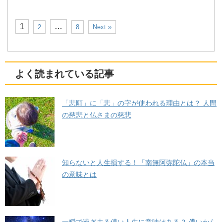
1
…
2
8
Next »
よく読まれている記事
「悲願」に「悲」の字が使われる理由とは？ 人間
の慈悲と仏さまの慈悲
知らないと人生損する！「南無阿弥陀仏」の本当
の意味とは
一瞬で過ぎ去る儚い人生に意味はある？ 儚いから