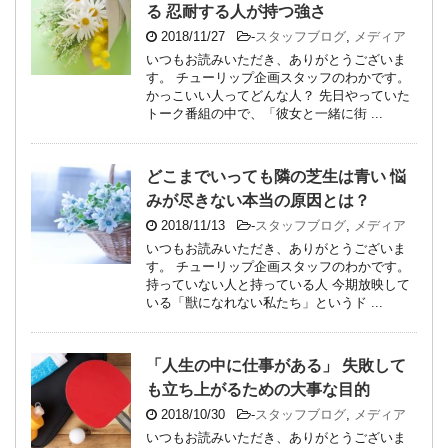
る 忍耐する人が持つ強さ
2018/11/27
-
スタッフブログ
,
メディア
いつもお読みいただき、ありがとうございま
す。 チューリップ企画スタッフのわかです。
かっこいい人ってどんな人？ 先日やっていた
トーク番組の中で、「彼女と一緒に街 ...
どこまでいっても隣の芝生は青い 悩
みが尽きない本当の原因とは？
2018/11/13
-
スタッフブログ
,
メディア
いつもお読みいただき、ありがとうございま
す。 チューリップ企画スタッフのわかです。
持っていない人と持っている人 今期放映して
いる「獣になれない私たち」というド ...
「人生の中に仕事がある」 失敗して
も立ち上がるための大事な目的
2018/10/30
-
スタッフブログ
,
メディア
いつもお読みいただき、ありがとうございま