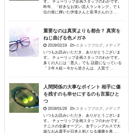
す。 チューリップ企画スタッフのわかです。
昨年、「好きなお笑い芸人ランキング」で１
位の座に輝いた伊達さんと富澤さんのコ ...
重要なのは真実よりも都合？ 真実を
ねじ曲げる色メガネ
2019/02/19
-
スタッフブログ
,
メディア
いつもお読みいただき、ありがとうございま
す。 チューリップ企画スタッフのわかです。
多くの人には「悪人」でも 話題になっている
「３年Ａ組～今から皆さんは、人質で ...
人間関係の大事なポイント 相手に傷
を残すのも幸せにするのも言葉ひと
つ
2019/01/29
-
スタッフブログ
,
メディア
いつもお読みいただき、ありがとうございま
す。 チューリップ企画スタッフのわかです。
テニスの全豪オープン、女子シングルスで大
坂なおみ選手が日本人初となる優勝を果 ...