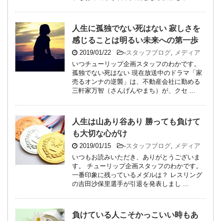
人生に孤独でない死はない 寂しさを
感じることは明るい未来への第一歩
2019/01/22
-
スタッフブログ
,
メディア
いつチューリップ企画スタッフのわかです。
孤独でない死はない 現在放送中のドラマ「家
売るオンナの逆襲」は、不動産会社に勤める
三軒家万智（さんげんやまち）が、クセ ...
人生は山あり谷あり 勝っても負けて
も大切な心がけ
2019/01/15
-
スタッフブログ
,
メディア
いつもお読みいただき、ありがとうございま
す。 チューリップ企画スタッフのわかです。
一番印象に残っているメダルは？ レスリング
の吉田沙保里選手が引退を発表しまし ...
負けている人こそかっこいい時もあ