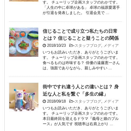
す。 チューリップ企画スタッフのわかです。
「人生の中に卓球がある」 卓球の福原愛選手
が引退を発表しました。 引退会見で ...
信じることで成り立つ私たちの日常
とは？ 信じることと疑うことの関係
2018/10/23
-
スタッフブログ
,
メディア
いつもお読みいただき、ありがとうございま
す。 チューリップ企画スタッフのわかです。
食べるものは吟味する？ 俳優の遠藤憲一さん
は、強面でありながら、親しみやすい ...
街中ですれ違う人との違いとは？ 身
近な人と私を繋ぐ「多生の縁」
2018/09/18
-
スタッフブログ
,
メディア
いつもお読みいただき、ありがとうございま
す。 チューリップ企画スタッフのわかです。
本日最終回を迎えるドラマ『義母と娘のブル
ース』が人気です 視聴率は右肩上がり ...