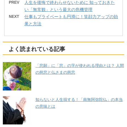
PREV
人生を後悔で終わらせないために 知っておきた
い「無常観」という最大の危機管理
NEXT
仕事もプライベートも円滑に！笑顔力アップの効
果と方法
よく読まれている記事
「悲願」に「悲」の字が使われる理由とは？ 人間
の慈悲と仏さまの慈悲
知らないと人生損する！「南無阿弥陀仏」の本当
の意味とは