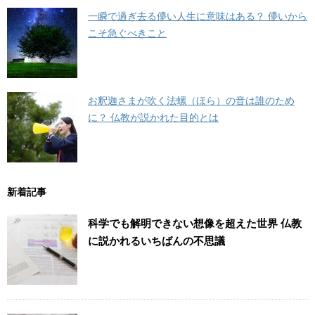
一瞬で過ぎ去る儚い人生に意味はある？ 儚いから
こそ急ぐべきこと
お釈迦さまが吹く法螺（ほら）の音は誰のため
に？ 仏教が説かれた目的とは
新着記事
科学でも解明できない想像を超えた世界 仏教
に説かれるいちばんの不思議