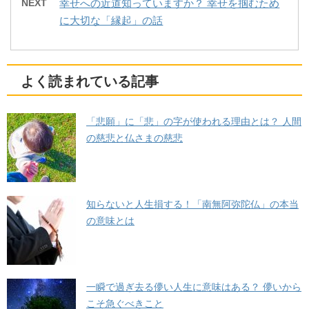
NEXT
幸せへの近道知っていますか？ 幸せを掴むため
に大切な「縁起」の話
よく読まれている記事
「悲願」に「悲」の字が使われる理由とは？ 人間
の慈悲と仏さまの慈悲
知らないと人生損する！「南無阿弥陀仏」の本当
の意味とは
一瞬で過ぎ去る儚い人生に意味はある？ 儚いから
こそ急ぐべきこと