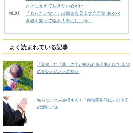
ときに覚えておきたい心がけ
NEXT
「もったいない」は価値を見出す合言葉 あるべ
き姿を知って物を大事にしよう！
よく読まれている記事
「悲願」に「悲」の字が使われる理由とは？ 人間
の慈悲と仏さまの慈悲
知らないと人生損する！「南無阿弥陀仏」の本当
の意味とは