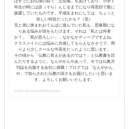
はすでにお仏壇の前で「正信偈」をあげており、小学１
年生の時には諳（そら）んじるまでになり得意顔で親に
披露していたものです。平成生まれにしては、ちょっと
珍しい特技だったかも？（笑）
兄と弟に挟まれおてんばに遊んでいた私も、思春期にな
りある悩みが頭をもたげます。それは「私とは何者
か？」「死が恐ろしい」…なかなかディープですよね。
クラスメイトには悩みに共感してもらえなさそうで、周
りより少しクールな中高生だったように思います。
その頃から「仏教に答えがあるのでは？」と仏教書を読
んだりするように。なんやかんやあって、今では仏教月
刊誌を出版する会社に就職！ブログでは「なんやかん
や」で知らされた仏教の深さをお届けしたいと思いま
す。よろしくお願いいたします。
todoroki.tv/staffs#miyako