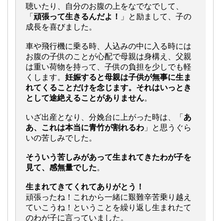
聴いたり、自分のお腹の上をなでなでして、
「
頑張って生きるんだよ！
」と励まして、子の
成長を喜びました。
車や飛行機に乗る時、人込みの中に入る時には
お腹の子供のことが心配で母親は身構え、父親
は重い荷物を持って、子供の負担を少しでも軽
くします。
妊娠すると母親は子供が無事に生ま
れてくることだけを念じます。それはいっとき
として途絶えることがありません
。
いざ出産となり、分娩台に上がった時は、「
あ
あ、これは本当に青竹が割れるわ
」と思うぐら
いの苦しみでした。
そういう苦しみがあって生まれてきたわが子を
見て、感無量でした
。
生まれてきてくれてありがとう！
頑張ったね！これから一緒に艱難辛苦乗り越え
ていこうね！ということを繰り返し生まれたて
のわが子に言っていました。