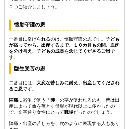
２つご紹介しましょう。
懐胎守護の恩
一番目に挙げられるのは、懐胎守護の恩です。
子ども
が宿ってから、出産するまで、１０カ月もの間、血肉
を分け与え、子どもの成長を念じてくださるご恩
で
す。
臨生受苦の恩
二番目には、
大変な苦しみに耐え、出産してくだされ
るご恩
です。
陣痛
に戦争で使う「
陣
」の字が使われるのも、昔は出
産によって命を落とす母親が現代以上に多かったの
で、文字通り女性にとって
戦場
だったのでしょう。
陣痛・出産の苦しみを、次のように表現する人もあり