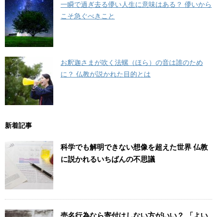
一瞬で過ぎ去る儚い人生に意味はある？ 儚いから
こそ急ぐべきこと
お釈迦さまが吹く法螺（ほら）の音は誰のため
に？ 仏教が説かれた目的とは
新着記事
科学でも解明できない想像を超えた世界 仏教
に説かれるいちばんの不思議
売名行為なら寄付はしない方がいい？ 「よい