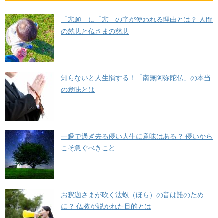
「悲願」に「悲」の字が使われる理由とは？ 人間
の慈悲と仏さまの慈悲
知らないと人生損する！「南無阿弥陀仏」の本当
の意味とは
一瞬で過ぎ去る儚い人生に意味はある？ 儚いから
こそ急ぐべきこと
お釈迦さまが吹く法螺（ほら）の音は誰のため
に？ 仏教が説かれた目的とは