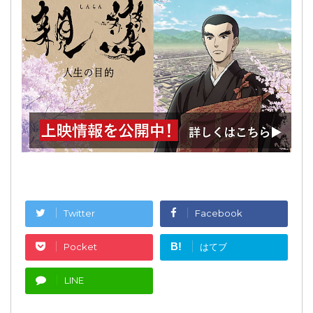
Twitter
Facebook
B!
Pocket
はてブ
LINE