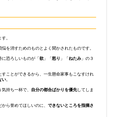
ます。
煩悩を消すためのものとよく聞かされたものです。
特に恐ろしいものが「
欲
」「
怒り
」「
ねたみ
」の３
たすことができるから、一生懸命家事もこなすけれ
ない
。
う気持ち一杯で、
自分の都合ばかりを優先
してしま
だから誉めてほしいのに、
できないところを指摘さ