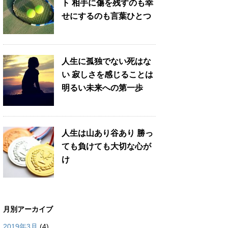
ト 相手に傷を残すのも幸
せにするのも言葉ひとつ
人生に孤独でない死はな
い 寂しさを感じることは
明るい未来への第一歩
人生は山あり谷あり 勝っ
ても負けても大切な心が
け
月別アーカイブ
2019年3月
(4)