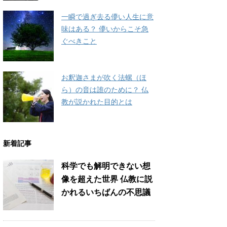
一瞬で過ぎ去る儚い人生に意
味はある？ 儚いからこそ急
ぐべきこと
お釈迦さまが吹く法螺（ほ
ら）の音は誰のために？ 仏
教が説かれた目的とは
新着記事
科学でも解明できない想
像を超えた世界 仏教に説
かれるいちばんの不思議