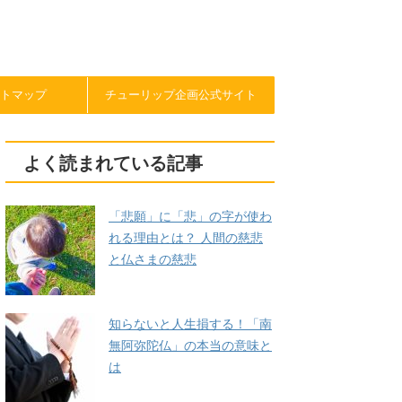
トマップ
チューリップ企画公式サイト
よく読まれている記事
「悲願」に「悲」の字が使わ
れる理由とは？ 人間の慈悲
と仏さまの慈悲
知らないと人生損する！「南
無阿弥陀仏」の本当の意味と
は